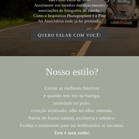
Atualmente sou membro das duas maiores
associações de fotógrafos do mundo.
Como a Inspiration Photographers e a Fine
Art Association onde já fui premiado.
QUERO FALAR COM VOCÊ!
Nosso estilo?
Contar as melhores histórias
é quando tem frio na barriga,
ansiedade no peito,
coração acelerado, olho no olho, sintonia.
Narrar de forma natural, exclusiva e artistica.
Exaltar o sentimento para ser lembrandoe se encantar.
Este é meu estilo!