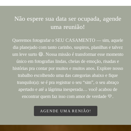
Não espere sua data ser ocupada, agende
uma reunião!
Queremos fotografar o SEU CASAMENTO — sim, aquele
dia planejado com tanto carinho, suspiros, planilhas e talvez
um leve surto 😄. Nossa missão é transformar esse momento
único em fotografias lindas, cheias de emoção, risadas e
histórias pra contar por muitos e muitos anos. Explore nosso
trabalho escolhendo uma das categorias abaixo e fique
tranquilo(a): se é pra registrar o seu “sim”, o seu abraço
apertado e até a lágrima inesperada… você acabou de
encontrar quem faz isso com amor de verdade 💛.
AGENDE UMA RENIÃO!