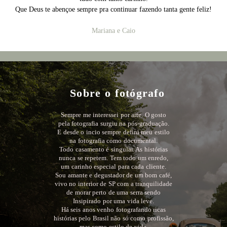
Que Deus te abençoe sempre pra continuar fazendo tanta gente feliz!
Mariana e Caio
Sobre o fotógrafo
Sempre me interessei por arte. O gosto
pela fotografia surgiu na pós-graduação.
E desde o incio sempre defini meu estilo
na fotografia como documental.
Todo casamento é singular. As histórias
nunca se repetem. Tem todo um enredo,
um carinho especial para cada cliente.
Sou amante e degustador de um bom café,
vivo no interior de SP com a tranquilidade
de morar perto de uma serra sendo
Insipirado por uma vida leve.
Há seis anos venho fotografando ricas
histórias pelo Brasil não só como profissão,
mas como estilo de vida.