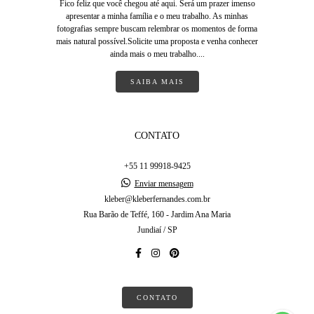
Fico feliz que você chegou até aqui. Será um prazer imenso
apresentar a minha família e o meu trabalho. As minhas
fotografias sempre buscam relembrar os momentos de forma
mais natural possível.Solicite uma proposta e venha conhecer
ainda mais o meu trabalho....
SAIBA MAIS
CONTATO
+55 11 99918-9425
Enviar mensagem
kleber@kleberfernandes.com.br
Rua Barão de Teffé, 160 - Jardim Ana Maria
Jundiaí / SP
CONTATO