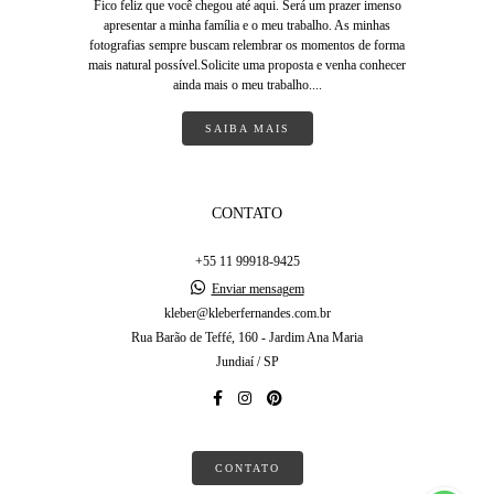
Fico feliz que você chegou até aqui. Será um prazer imenso
apresentar a minha família e o meu trabalho. As minhas
fotografias sempre buscam relembrar os momentos de forma
mais natural possível.Solicite uma proposta e venha conhecer
ainda mais o meu trabalho....
SAIBA MAIS
CONTATO
+55 11 99918-9425
Enviar mensagem
kleber@kleberfernandes.com.br
Rua Barão de Teffé, 160 - Jardim Ana Maria
Jundiaí / SP
CONTATO