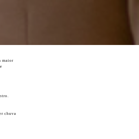
a maior
e
ntro.
ser chuva