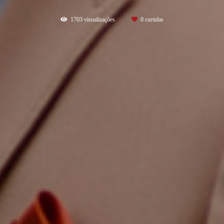
1703
visualizações
0
curtidas