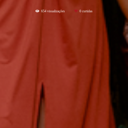
654
visualizações
0
curtidas