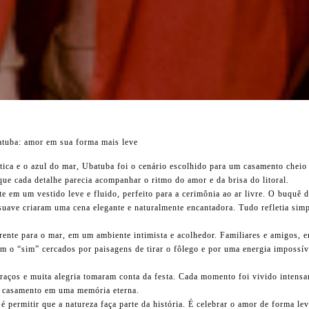
tuba: amor em sua forma mais leve
ntica e o azul do mar, Ubatuba foi o cenário escolhido para um casamento cheio
que cada detalhe parecia acompanhar o ritmo do amor e da brisa do litoral.
e em um vestido leve e fluido, perfeito para a cerimônia ao ar livre. O buquê d
suave criaram uma cena elegante e naturalmente encantadora. Tudo refletia simpl
rente para o mar, em um ambiente intimista e acolhedor. Familiares e amigos, 
 o “sim” cercados por paisagens de tirar o fôlego e por uma energia impossív
braços e muita alegria tomaram conta da festa. Cada momento foi vivido inten
 casamento em uma memória eterna.
 permitir que a natureza faça parte da história. É celebrar o amor de forma lev