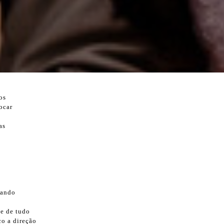
os
ocar
as
vando
le de tudo
o a direção