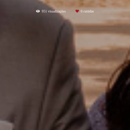
951
visualizações
0
curtidas