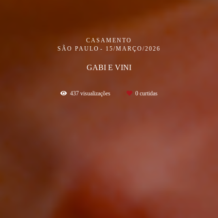
CASAMENTO
SÃO PAULO
15/MARÇO/2026
GABI E VINI
437
visualizações
0
curtidas