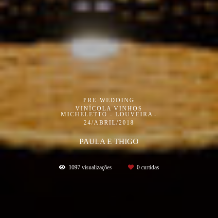
PRE-WEDDING
VINÍCOLA VINHOS
MICHELETTO - LOUVEIRA
24/ABRIL/2018
PAULA E THIGO
1097
visualizações
0
curtidas