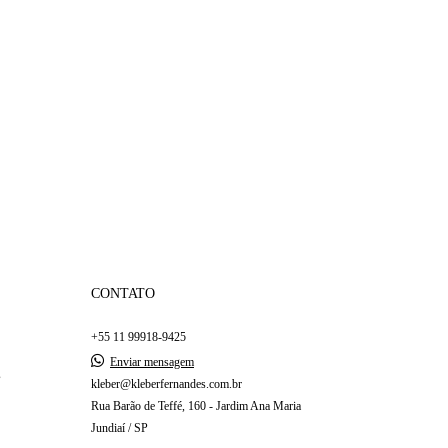
CONTATO
+55 11 99918-9425
Enviar mensagem
s
kleber@kleberfernandes.com.br
Rua Barão de Teffé, 160 - Jardim Ana Maria
Jundiaí / SP